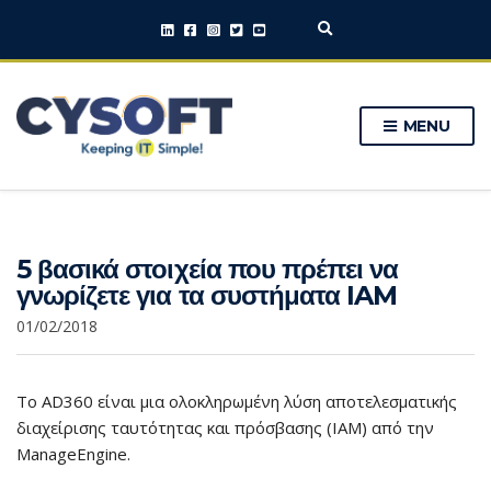
E
x
p
a
n
MENU
d
s
e
a
r
c
h
5 βασικά στοιχεία που πρέπει να
f
o
γνωρίζετε για τα συστήματα IAM
r
m
01/02/2018
Το AD360 είναι μια ολοκληρωμένη λύση αποτελεσματικής
διαχείρισης ταυτότητας και πρόσβασης (IAM) από την
ManageEngine.