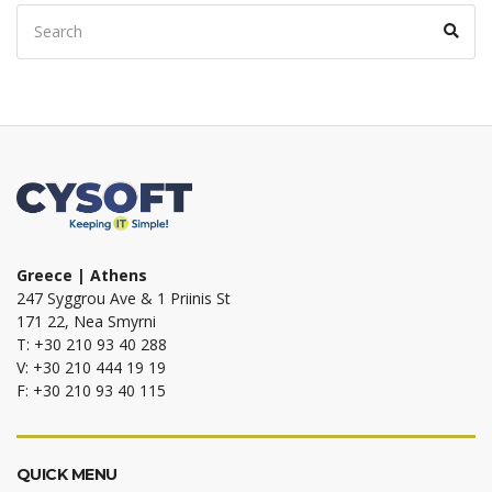
Search
Sear
for:
Greece | Athens
247 Syggrou Ave & 1 Priinis St
171 22, Nea Smyrni
T: +30 210 93 40 288
V: +30 210 444 19 19
F: +30 210 93 40 115
QUICK MENU