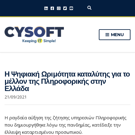
E
x
p
a
n
MENU
d
s
e
a
r
c
h
Η Ψηφιακή Ωριμότητα καταλύτης για το
f
o
μέλλον της Πληροφορικής στην
r
Ελλάδα
m
21/09/2021
Η ραγδαία αύξηση της ζήτησης υπηρεσιών Πληροφορικής
που δημιουργήθηκε λόγω της πανδημίας, κατέδειξε την
έλλειψη καταρτισμένου προσωπικού.