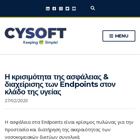
E
x
p
a
n
MENU
d
s
e
a
r
c
h
Η κρισιμότητα της ασφάλειας &
f
o
διαχείρισης των Endpoints στον
r
κλάδο της υγείας
m
27/02/2020
Η ασφάλεια στα Endpoints είναι κρίσιμος πυλώνας για την
προστασία και διατήρηση της ακεραιότητας των
νοσοκομειακών δικτύων συνολικά.