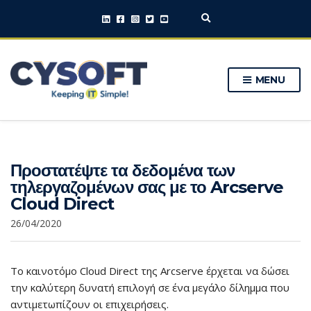
E
x
p
a
n
MENU
d
s
e
a
r
c
h
Προστατέψτε τα δεδομένα των
f
o
τηλεργαζομένων σας με το Arcserve
r
Cloud Direct
m
26/04/2020
Το καινοτόμο Cloud Direct της Arcserve έρχεται να δώσει
την καλύτερη δυνατή επιλογή σε ένα μεγάλο δίλημμα που
αντιμετωπίζουν οι επιχειρήσεις.