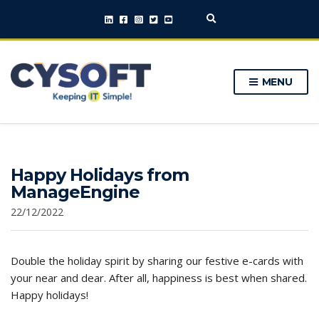
E
x
p
a
n
MENU
d
s
e
a
r
c
h
Happy Holidays from
f
o
ManageEngine
r
m
22/12/2022
Double the holiday spirit by sharing our festive e-cards with
your near and dear. After all, happiness is best when shared.
Happy holidays!