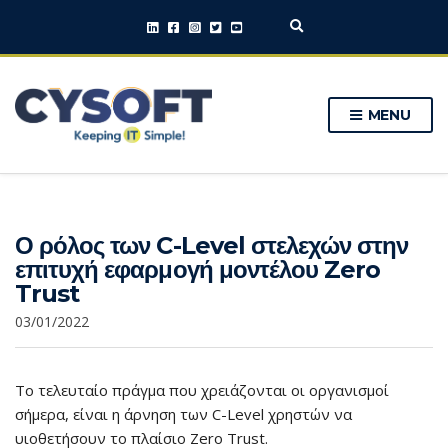
E
x
p
a
n
MENU
d
s
e
a
r
c
h
Ο ρόλος των C-Level στελεχών στην
f
o
επιτυχή εφαρμογή μοντέλου Zero
r
Trust
m
03/01/2022
Το τελευταίο πράγμα που χρειάζονται οι οργανισμοί
σήμερα, είναι η άρνηση των C-Level χρηστών να
υιοθετήσουν το πλαίσιο Zero Trust.