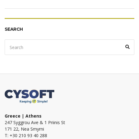
SEARCH
Search
Sear
for:
Greece | Athens
247 Syggrou Ave & 1 Priinis St
171 22, Nea Smyrni
T: +30 210 93 40 288