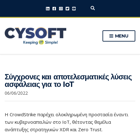
E
x
p
a
n
MENU
d
s
e
a
r
c
h
Σύγχρονες και αποτελεσματικές λύσεις
f
o
ασφάλειας για το IoT
r
m
06/06/2022
Η CrowdStrike παρέχει ολοκληρωμένη προστασία έναντι
των κυβερνοαπειλών στο IoT, θέτοντας θεμέλια
ανάπτυξης στρατηγικών XDR και Zero Trust.