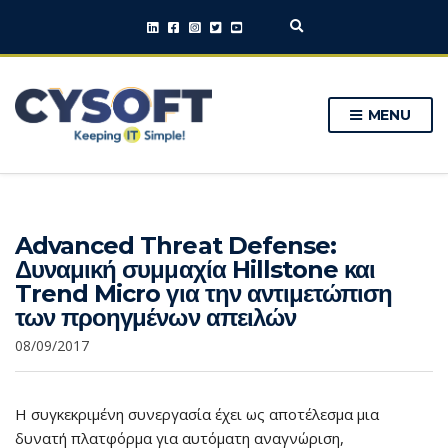
E
x
p
a
n
MENU
d
s
e
a
r
c
h
Advanced Threat Defense:
f
o
Δυναμική συμμαχία Hillstone και
r
Trend Micro για την αντιμετώπιση
m
των προηγμένων απειλών
08/09/2017
Η συγκεκριμένη συνεργασία έχει ως αποτέλεσμα μια
δυνατή πλατφόρμα για αυτόματη αναγνώριση,