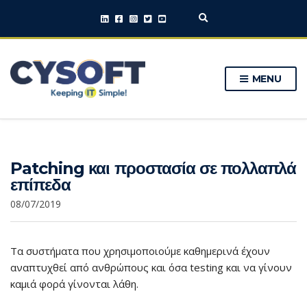
E
x
p
a
n
MENU
d
s
e
a
r
c
h
Patching και προστασία σε πολλαπλά
f
o
επίπεδα
r
m
08/07/2019
Τα συστήματα που χρησιμοποιούμε καθημερινά έχουν
αναπτυχθεί από ανθρώπους και όσα testing και να γίνουν
καμιά φορά γίνονται λάθη.