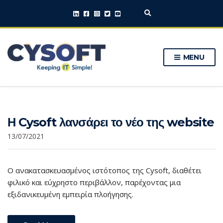
E
x
p
a
n
MENU
d
s
e
a
r
c
h
Η Cysoft λανσάρει το νέο της website
f
o
13/07/2021
r
m
Ο ανακατασκευασμένος ιστότοπος της Cysoft, διαθέτει
φιλικό και εύχρηστο περιβάλλον, παρέχοντας μια
εξιδανικευμένη εμπειρία πλοήγησης.