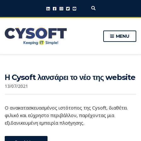
E
x
p
a
n
MENU
d
s
e
a
r
c
h
Η Cysoft λανσάρει το νέο της website
f
o
13/07/2021
r
m
Ο ανακατασκευασμένος ιστότοπος της Cysoft, διαθέτει
φιλικό και εύχρηστο περιβάλλον, παρέχοντας μια
εξιδανικευμένη εμπειρία πλοήγησης.