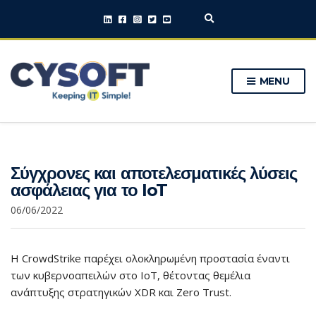
E
x
p
a
n
MENU
d
s
e
a
r
c
h
Σύγχρονες και αποτελεσματικές λύσεις
f
o
ασφάλειας για το IoT
r
m
06/06/2022
Η CrowdStrike παρέχει ολοκληρωμένη προστασία έναντι
των κυβερνοαπειλών στο IoT, θέτοντας θεμέλια
ανάπτυξης στρατηγικών XDR και Zero Trust.