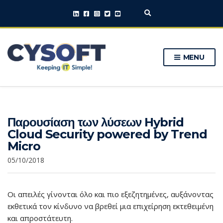
E
x
p
a
n
MENU
d
s
e
a
r
c
h
Παρουσίαση των λύσεων Hybrid
f
o
Cloud Security powered by Trend
r
Micro
m
05/10/2018
Οι απειλές γίνονται όλο και πιο εξεζητημένες, αυξάνοντας
εκθετικά τον κίνδυνο να βρεθεί μια επιχείρηση εκτεθειμένη
και απροστάτευτη.