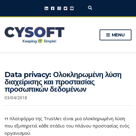
E
x
p
a
n
MENU
d
s
e
a
r
c
h
Data privacy: Ολοκληρωμένη λύση
f
o
διαχείρισης και προστασίας
r
προσωπικών δεδομένων
m
03/04/2018
Η πλατφόρμα της TrustArc είναι μια ολοκληρωμένη λύση
που εξυπηρετεί κάθε στάδιο του πλάνου προστασίας ενός
οργανισμού.