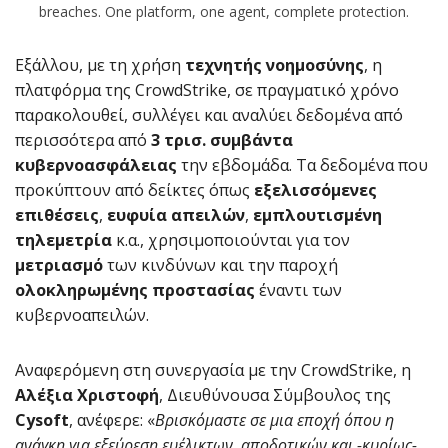
breaches. One platform, one agent, complete protection.
Εξάλλου, με τη χρήση
τεχνητής νοημοσύνης
, η
πλατφόρμα της CrowdStrike, σε πραγματικό χρόνο
παρακολουθεί, συλλέγει και αναλύει δεδομένα από
περισσότερα από
3 τρισ. συμβάντα
κυβερνοασφάλειας
την εβδομάδα. Τα δεδομένα που
προκύπτουν από δείκτες όπως
εξελισσόμενες
επιθέσεις
,
ευφυία απειλών
,
εμπλουτισμένη
τηλεμετρία
κ.α., χρησιμοποιούνται για τον
μετριασμό
των κινδύνων και την παροχή
ολοκληρωμένης προστασίας
έναντι των
κυβερνοαπειλών.
Αναφερόμενη στη συνεργασία με την CrowdStrike, η
Αλέξια Χριστοφή
, Διευθύνουσα Σύμβουλος της
Cysoft
, ανέφερε: «
Βρισκόμαστε σε μια εποχή όπου η
ανάγκη για εξεύρεση ευέλικτων, αποδοτικών και -κυρίως-