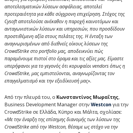
αποτελεσματικών λύσεων ασφάλειας, αποτελεί
προτεραιότητα για κάθε σύγχρονη επιχείρηση. Στόχος της
Cysoft αποτελούσε ανέκαθεν η παροχή καινοτόμων και
ανταγωνιστικών λύσεων και υπηρεσιών, που προσδίδουν
προστιθέμενη αξία στους πελάτες της. Η ένταξη των
αναγνωρισμένων από διεθνείς οίκους λύσεων της
CrowdStrike στο portfolio μας, αποδεικνύει πώς
παραμένουμε πιστοί στο όραμα και τις αξίες μας. Είμαστε
υπερήφανοι για το γεγονός ότι κορυφαίοι vendors όπως η
CrowdStrike, μας εμπιστεύονται, αναγνωρίζοντας τον
επαγγελματισμό και την εξειδίκευσή μας
»
.
Από την πλευρά του, ο
Κωνσταντίνος Μωραΐτης
,
Business Development Manager στην
Westcon
για την
CrowdStrike σε Ελλάδα, Κύπρο και Μάλτα, σχολίασε:
«
Με την έναρξη της επίσημης διανομής των λύσεων της
CrowdStrike από την Westcon, θέσαμε ως στόχο να την