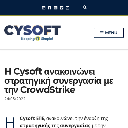
E
x
p
a
n
MENU
d
s
e
a
r
c
h
H Cysoft ανακοινώνει
f
o
στρατηγική συνεργασία με
r
m
την CrowdStrike
24/05/2022
Η
Cysoft ΕΠΕ
, ανακοινώνει την έναρξη της
στρατηγικής
της
συνεργασίας
με την