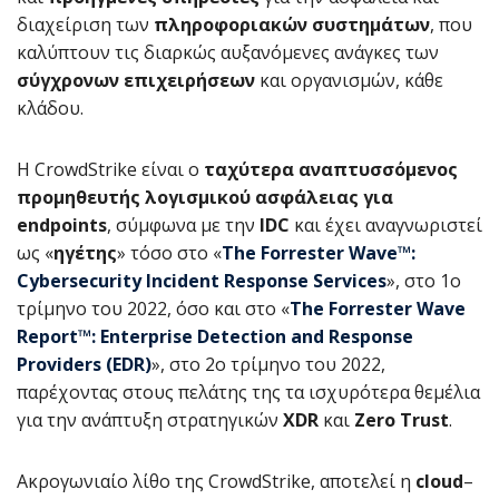
διαχείριση των
πληροφοριακών συστημάτων
, που
καλύπτουν τις διαρκώς αυξανόμενες ανάγκες των
σύγχρονων επιχειρήσεων
και οργανισμών, κάθε
κλάδου.
Η CrowdStrike είναι ο
ταχύτερα αναπτυσσόμενος
προμηθευτής λογισμικού ασφάλειας για
endpoints
, σύμφωνα με την
IDC
και έχει αναγνωριστεί
ως «
ηγέτης
» τόσο στο «
The Forrester Wave™:
Cybersecurity Incident Response Services
», στο 1ο
τρίμηνο του 2022, όσο και στο «
The Forrester Wave
Report™: Enterprise Detection and Response
Providers (EDR)
», στο 2ο τρίμηνο του 2022,
παρέχοντας στους πελάτης της τα ισχυρότερα θεμέλια
για την ανάπτυξη στρατηγικών
XDR
και
Zero Trust
.
Ακρογωνιαίο λίθο της CrowdStrike, αποτελεί η
cloud
–