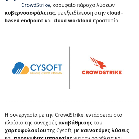
CrowdStrike
, κορυφαίο πάροχο λύσεων
κυβερνοασφάλειας
, με εξειδίκευση στην
cloud
–
based endpoint
και
cloud workload
προστασία.
Η συνεργασία με την CrowdStrike, εντάσσεται στο
πλαίσιο της συνεχούς
αναβάθμισης
του
χαρτοφυλακίου
της Cysoft, με
καινοτόμες λύσεις
και
προηγμένες υπηρεσίες
για την ασφάλεια και