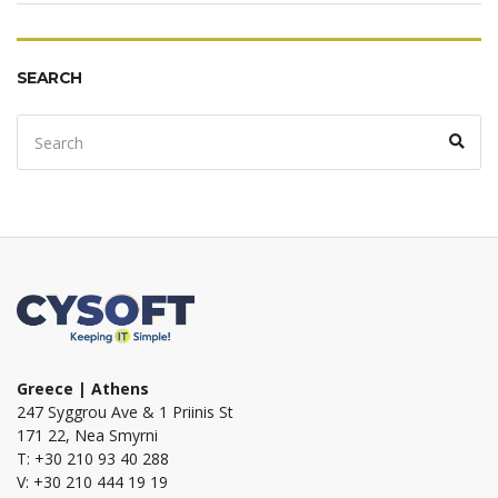
SEARCH
Search
Sear
for:
Greece | Athens
247 Syggrou Ave & 1 Priinis St
171 22, Nea Smyrni
T: +30 210 93 40 288
V: +30 210 444 19 19