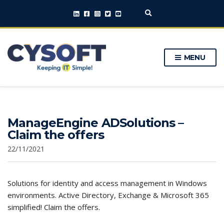
E
x
p
a
n
MENU
d
s
e
a
r
c
h
ManageEngine ADSolutions –
f
o
Claim the offers
r
m
22/11/2021
Solutions for identity and access management in Windows
environments. Active Directory, Exchange & Microsoft 365
simplified! Claim the offers.