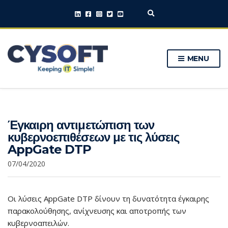
E
x
p
a
n
MENU
d
s
e
a
r
c
h
Έγκαιρη αντιμετώπιση των
f
o
κυβερνοεπιθέσεων με τις λύσεις
r
AppGate DTP
m
07/04/2020
Οι λύσεις AppGate DTP δίνουν τη δυνατότητα έγκαιρης
παρακολούθησης, ανίχνευσης και αποτροπής των
κυβερνοαπειλών.