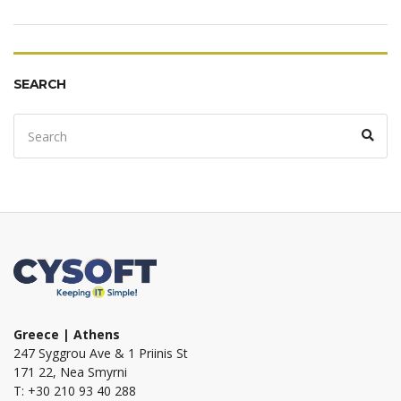
SEARCH
Search
Sear
for:
Greece | Athens
247 Syggrou Ave & 1 Priinis St
171 22, Nea Smyrni
T: +30 210 93 40 288