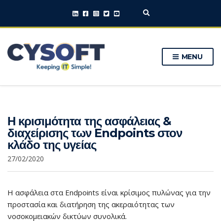
E
x
p
a
n
MENU
d
s
e
a
r
c
h
Η κρισιμότητα της ασφάλειας &
f
o
διαχείρισης των Endpoints στον
r
κλάδο της υγείας
m
27/02/2020
Η ασφάλεια στα Endpoints είναι κρίσιμος πυλώνας για την
προστασία και διατήρηση της ακεραιότητας των
νοσοκομειακών δικτύων συνολικά.