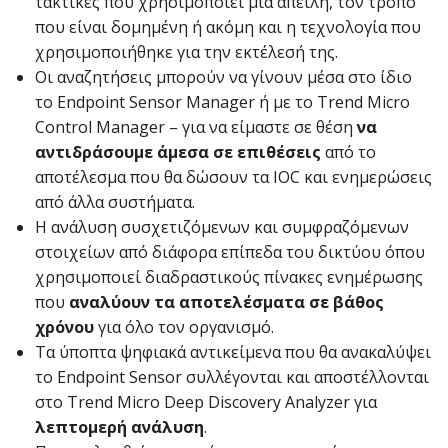
τακτικές που χρησιμοποιεί μια απειλή, τον τρόπο
που είναι δομημένη ή ακόμη και η τεχνολογία που
χρησιμοποιήθηκε για την εκτέλεσή της.
Οι αναζητήσεις μπορούν να γίνουν μέσα στο ίδιο
το Endpoint Sensor Manager ή με το Trend Micro
Control Manager – για να είμαστε σε θέση
να
αντιδράσουμε άμεσα σε επιθέσεις
από το
αποτέλεσμα που θα δώσουν τα IOC και ενημερώσεις
από άλλα συστήματα.
Η ανάλυση συσχετιζόμενων και συμφραζόμενων
στοιχείων από διάφορα επίπεδα του δικτύου όπου
χρησιμοποιεί διαδραστικούς πίνακες ενημέρωσης
που
αναλύουν τα αποτελέσματα σε βάθος
χρόνου
για όλο τον οργανισμό.
Τα ύποπτα ψηφιακά αντικείμενα που θα ανακαλύψει
το Endpoint Sensor συλλέγονται και αποστέλλονται
στο Trend Micro Deep Discovery Analyzer για
λεπτομερή ανάλυση
.