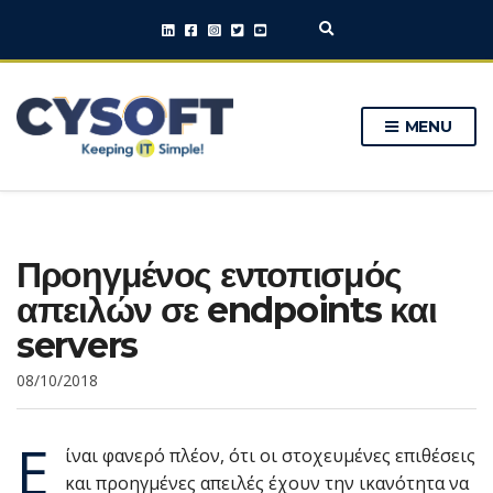
E
x
p
a
n
MENU
d
s
e
a
r
c
h
Προηγμένος εντοπισμός
f
o
απειλών σε endpoints και
r
m
servers
08/10/2018
Ε
ίναι φανερό πλέον, ότι οι στοχευμένες επιθέσεις
και προηγμένες απειλές έχουν την ικανότητα να