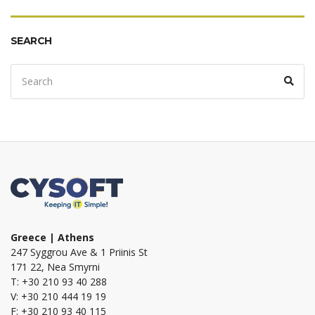
SEARCH
Search
Sear
for:
Greece | Athens
247 Syggrou Ave & 1 Priinis St
171 22, Nea Smyrni
T: +30 210 93 40 288
V: +30 210 444 19 19
F: +30 210 93 40 115