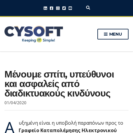
E
x
p
a
n
MENU
d
s
e
a
r
c
h
Μένουμε σπίτι, υπεύθυνοι
f
o
και ασφαλείς από
r
m
διαδικτυακούς κινδύνους
01/04/2020
Α
υξημένη είναι η υποβολή παραπόνων προς το
Γραφείο Καταπολέμησης Ηλεκτρονικού