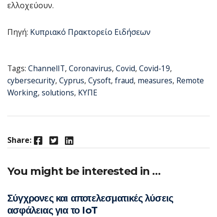
ελλοχεύουν.
Πηγή:
Κυπριακό Πρακτορείο Ειδήσεων
Tags:
ChannelIT
,
Coronavirus
,
Covid
,
Covid-19
,
cybersecurity
,
Cyprus
,
Cysoft
,
fraud
,
measures
,
Remote
Working
,
solutions
,
ΚΥΠΕ
Facebook
Twitter
LinkedIn
Share:
You might be interested in …
Σύγχρονες και αποτελεσματικές λύσεις
ασφάλειας για το IoT