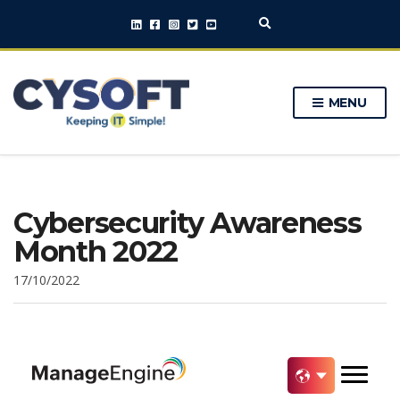
E
x
p
a
n
MENU
d
s
e
a
r
c
h
Cybersecurity Awareness
f
o
Month 2022
r
m
17/10/2022