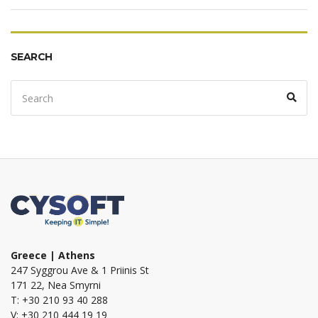
SEARCH
Search
Sear
for:
Greece | Athens
247 Syggrou Ave & 1 Priinis St
171 22, Nea Smyrni
T: +30 210 93 40 288
V: +30 210 444 19 19