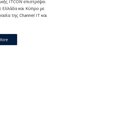
κής ITCON επιστρέψει
ε Ελλάδα και Κύπρο με
ασία της Channel IT και
More