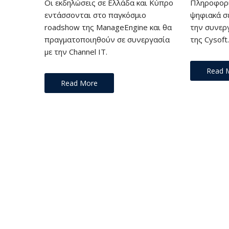
Οι εκδηλώσεις σε Ελλάδα και Κύπρο
Πληροφορι
εντάσσονται στο παγκόσμιο
ψηφιακά σ
roadshow της ManageEngine και θα
την συνεργ
πραγματοποιηθούν σε συνεργασία
της Cysoft.
με την Channel IT.
Read 
Read More