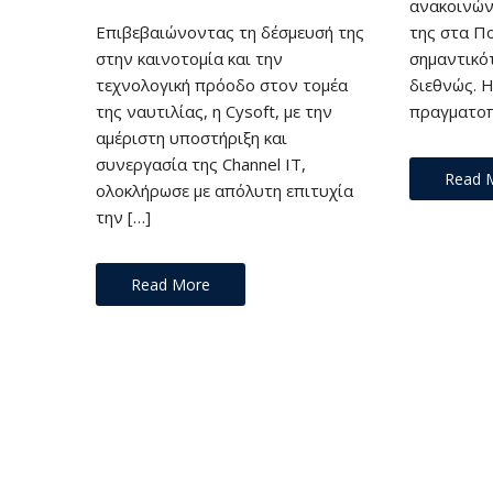
ανακοινών
Επιβεβαιώνοντας τη δέσμευσή της
της στα Π
στην καινοτομία και την
σημαντικό
τεχνολογική πρόοδο στον τομέα
διεθνώς. Η
της ναυτιλίας, η Cysoft, με την
πραγματοπο
αμέριστη υποστήριξη και
συνεργασία της Channel IT,
Read 
ολοκλήρωσε με απόλυτη επιτυχία
την […]
Read More