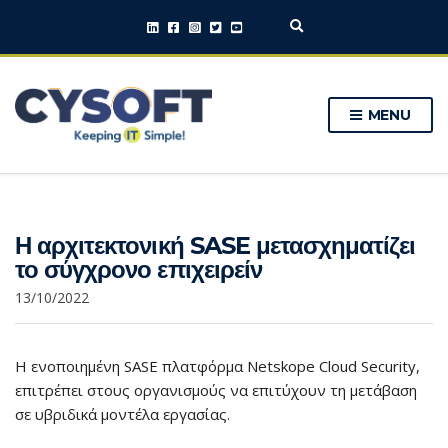
E
x
p
a
n
MENU
d
s
e
a
r
c
h
Η αρχιτεκτονική SASE μετασχηματίζει
f
o
το σύγχρονο επιχειρείν
r
m
13/10/2022
Η ενοποιημένη SASE πλατφόρμα Netskope Cloud Security,
επιτρέπει στους οργανισμούς να επιτύχουν τη μετάβαση
σε υβριδικά μοντέλα εργασίας.