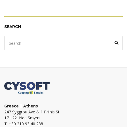
SEARCH
Search
Sear
for:
Greece | Athens
247 Syggrou Ave & 1 Priinis St
171 22, Nea Smyrni
T: +30 210 93 40 288