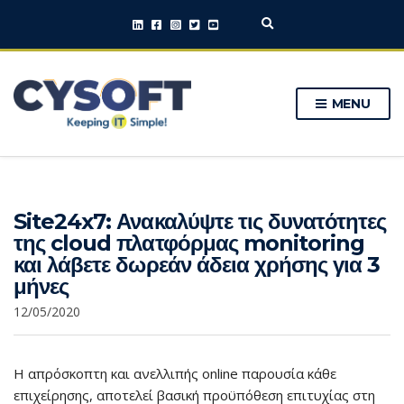
E
x
p
a
n
MENU
d
s
e
a
r
c
h
Site24x7: Ανακαλύψτε τις δυνατότητες
f
o
της cloud πλατφόρμας monitoring
r
και λάβετε δωρεάν άδεια χρήσης για 3
m
μήνες
12/05/2020
Η απρόσκοπτη και ανελλιπής online παρουσία κάθε
επιχείρησης, αποτελεί βασική προϋπόθεση επιτυχίας στη