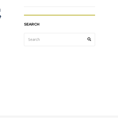
ι
e
SEARCH
Search
Search
for: