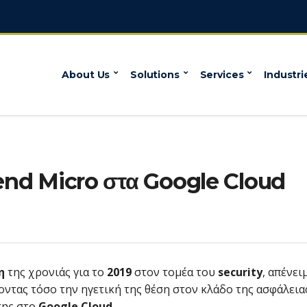
About Us
Solutions
Services
Industri
rend Micro στα Google Cloud
τη
της χρονιάς για το
2019
στον τομέα του
security
, απένει
οντας τόσο την ηγετική της θέση στον κλάδο της ασφάλεια
της στο
Google Cloud
.