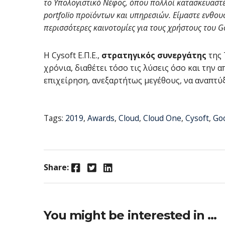
το Υπολογιστικό Νέφος, όπου πολλοί κατασκευαστέ
portfolio προϊόντων και υπηρεσιών. Είμαστε ενθου
περισσότερες καινοτομίες για τους χρήστους του G
Η Cysoft Ε.Π.Ε.,
στρατηγικός συνεργάτης
της 
χρόνια, διαθέτει τόσο τις λύσεις όσο και την
επιχείρηση, ανεξαρτήτως μεγέθους, να αναπτύξ
Tags:
2019
,
Awards
,
Cloud
,
Cloud One
,
Cysoft
,
Go
Facebook
Twitter
LinkedIn
Share:
You might be interested in …