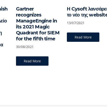
ish
Gartner
Η Cysoft λανσάρε
recognizes
το νέο της websit
λείο
ManageEngine in
13/07/2021
its 2021 Magic
η
Quadrant for SIEM
Read More
for the fifth time
ια
30/08/2021
Read More