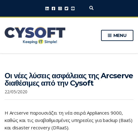
E
x
p
a
n
MENU
d
s
e
a
r
c
h
Οι νέες λύσεις ασφάλειας της Arcserve
f
o
διαθέσιμες από την Cysoft
r
m
22/05/2020
Η Arcserve παρουσιάζει τη νέα σειρά Appliances 9000,
καθώς και τις αναβαθμισμένες υπηρεσίες για backup (BaaS)
και disaster recovery (DRaaS).