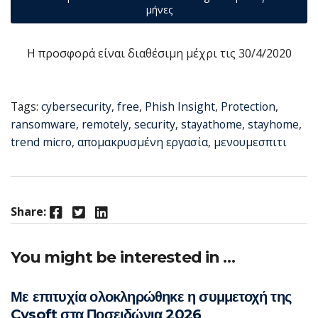
μήνες
Η προσφορά είναι διαθέσιμη μέχρι τις 30/4/2020
Tags:
cybersecurity
,
free
,
Phish Insight
,
Protection
,
ransomware
,
remotely
,
security
,
stayathome
,
stayhome
,
trend micro
,
απομακρυσμένη εργασία
,
μενουμεσπιτι
Facebook
Twitter
LinkedIn
Share:
You might be interested in …
Με επιτυχία ολοκληρώθηκε η συμμετοχή της
Cysoft στα Ποσειδώνια 2026