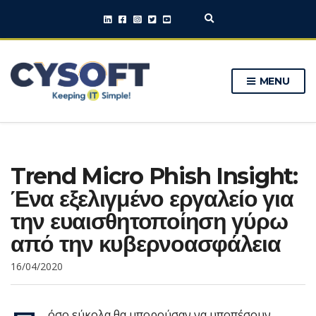
E
x
p
a
n
MENU
d
s
e
a
r
c
h
Trend Micro Phish Insight:
f
o
Ένα εξελιγμένο εργαλείο για
r
m
την ευαισθητοποίηση γύρω
από την κυβερνοασφάλεια
16/04/2020
όσο εύκολα θα μπορούσαν να υποπέσουν