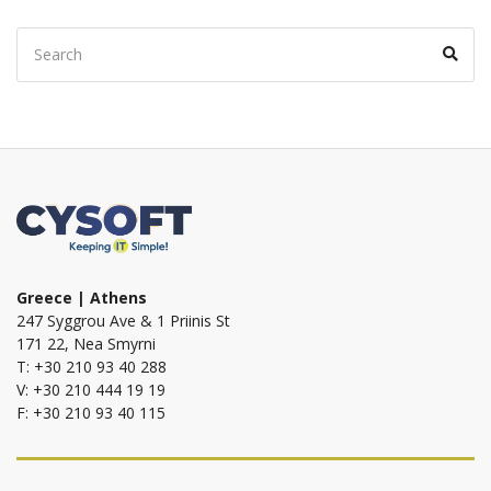
Search
Sear
for:
Greece | Athens
247 Syggrou Ave & 1 Priinis St
171 22, Nea Smyrni
T: +30 210 93 40 288
V: +30 210 444 19 19
F: +30 210 93 40 115