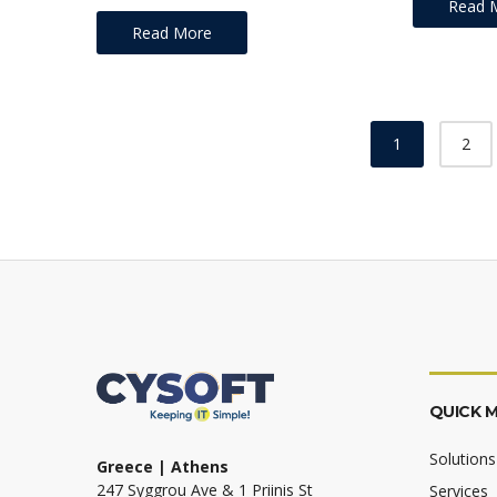
Read 
Read More
Posts
1
2
navigation
QUICK 
Solutions
Greece | Athens
247 Syggrou Ave & 1 Priinis St
Services