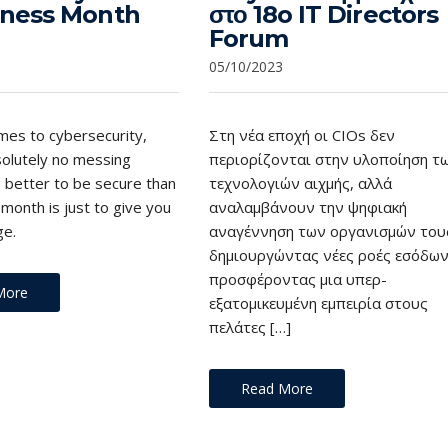
ness Month
στο 18o IT Directors
Forum
05/10/2023
mes to cybersecurity,
Στη νέα εποχή οι CIOs δεν
solutely no messing
περιορίζονται στην υλοποίηση τ
s better to be secure than
τεχνολογιών αιχμής, αλλά
 month is just to give you
αναλαμβάνουν την ψηφιακή
ge.
αναγέννηση των οργανισμών του
δημιουργώντας νέες ροές εσόδων
προσφέροντας μια υπερ-
More
εξατομικευμένη εμπειρία στους
πελάτες […]
Read More