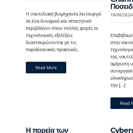
Ποσει
Η ναυτιλιακή βιομηχανία λειτουργεί
18/06/2024
σε ένα δυναμικό και απαιτητικό
περιβάλλον όπου πολλές φορές οι
τεχνολογικές εξελίξεις
Επιβεβαιώ
διασταυρώνονται με τις
στην καινο
παραδοσιακές πρακτικές.
τεχνολογι
της ναυτιλ
αμέριστη υ
Read More
συνεργασία
ολοκλήρωσ
την […]
Read 
Η πορεία των
Cybers