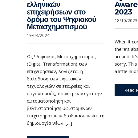
ελληνικών
Aware
επιχειρήσεων στο
2023
δρόμο του Ψηφιακού
18/10/2023
Μετασχηματισμού
19/04/2024
When it co
there’s ab
Ως Ψηφιακός Μετασχηματισμός
around. It’
(Digital Transformation) των
sorry. This
επιχειρήσεων, λογίζεται η
a little nud
διείσδυση των ψηφιακών
τεχνολογιών σε εταιρείες και
Read 
οργανισμούς, προκειμένου για την
αυτοματοποίηση και
βελτιστοποίηση υφιστάμενων
επιχειρηματικών διαδικασιών και τη
δημιουργία νέων. […]