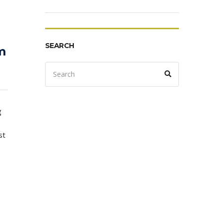
SEARCH
m
Search
Search
for:
g
st