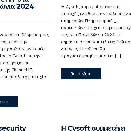
δώνια 2024
Η Cysoft, κορυφαία εταιρεία
παροχής εξειδικευμένων λύσεων κ
υπηρεσιών Πληροφορικής,
ανακοινώνει με χαρά τη συμμετοχ
νοντας τη δέσμευσή της
της στα Ποσειδώνια 2024, τη
τομία και την
σημαντικότερη ναυτιλιακή έκθεση
κή πρόοδο στον τομέα
διεθνώς. Η έκθεση θα
ίας, η Cysoft, με την
πραγματοποιηθεί από τις […]
ποστήριξη και
 της Channel IT,
Read More
ε με απόλυτη επιτυχία
More
ecurity
Η Cysoft συμμετέχει