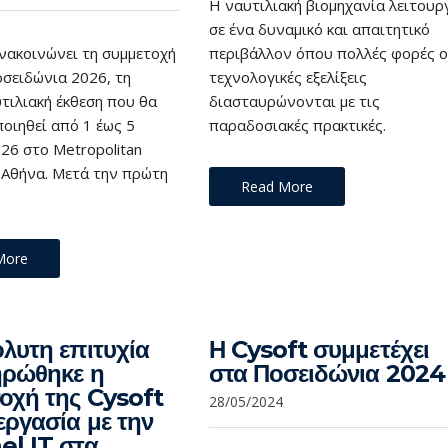
Η ναυτιλιακή βιομηχανία λειτουρ
σε ένα δυναμικό και απαιτητικό
ανακοινώνει τη συμμετοχή
περιβάλλον όπου πολλές φορές ο
οσειδώνια 2026, τη
τεχνολογικές εξελίξεις
τιλιακή έκθεση που θα
διασταυρώνονται με τις
οιηθεί από 1 έως 5
παραδοσιακές πρακτικές.
26 στο Metropolitan
 Αθήνα. Μετά την πρώτη
Read More
More
λυτη επιτυχία
Η Cysoft συμμετέχει
ηρώθηκε η
στα Ποσειδώνια 2024
οχή της Cysoft
28/05/2024
εργασία με την
l IT στα