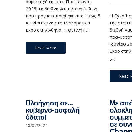
συμμετοχή της στα Ποσειδώνια
2026, τη διεθνή ναυτιλιακή έκθεση
που πραγματοποιήθηκε από 1 έως 5
Η Cysoft 
Ιουνίου 2026 στο Metropolitan
της στα Π
Expo στην Αθήνα. Η φετινή […]
διεθνή ναυ
πραγματοπ
Ιουνίου 20
Read More
Expo στην
[…]
Read 
Πλοήγηση σε…
Με από
κυβερνο-ασφαλή
ολοκλ
ύδατα!
συμμετ
σε συν
18/07/2024
Channe