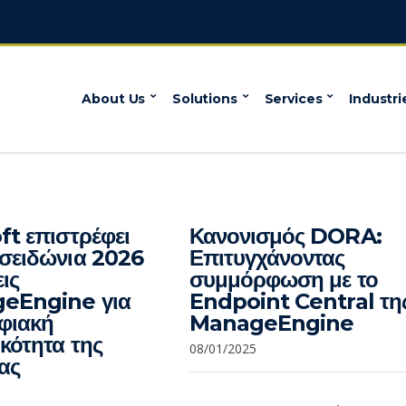
About Us
Solutions
Services
Industri
ft επιστρέφει
Κανονισμός DORA:
σειδώνια 2026
Επιτυγχάνοντας
ις
συμμόρφωση με το
eEngine για
Endpoint Central τη
φιακή
ManageEngine
ικότητα της
08/01/2025
ίας