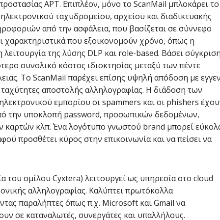
ροστασίας APT. Επιπλέον, μόνο το ScanMail μπλοκάρει το
 ηλεκτρονικού ταχυδρομείου, αρχείου και διαδικτυακής
ηροφοριών από την ασφάλεια, που βασίζεται σε σύννεφο
τει χαρακτηριστικά που εξοικονομούν χρόνο, όπως η
η λειτουργία της λύσης DLP και role-based. Βάσει σύγκρισ
ότερο συνολικό κόστος ιδιοκτησίας μεταξύ των πέντε
ας. Το ScanMail παρέχει επίσης υψηλή απόδοση με εγγε
ν ταχύτητες αποστολής αλληλογραφίας. Η διάδοση των
ηλεκτρονικού εμπορίου οι spammers και οι phishers έχου
από την υποκλοπή password, προσωπικών δεδομένων,
ν καρτών κλπ. Ένα λογότυπο γνωστού brand μπορεί εύκολ
φού προσθέτει κύρος στην επικοινωνία και να πείσει να
ία του ομίλου Cyxtera) λειτουργεί ως υπηρεσία στο cloud
ονικής αλληλογραφίας. Καλύπτει πρωτόκολλα
ας παραλήπτες όπως π.χ. Microsoft και Gmail να
υν σε καταναλωτές, συνεργάτες και υπαλλήλους.