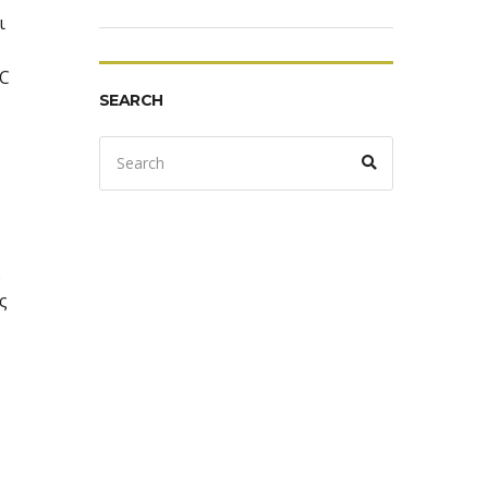
ι
CC
SEARCH
Search
Search
for:
.
ς