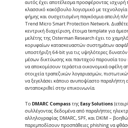
αυτός έχει αποτέλεσμα προσφέροντας ισχυρή π
κλασσικό κακόβουλο λογισμικό με τεχνολογία
φήμης και συσχετισμένη παγκόσμια απειλή πλ
Trend Micro Smart Protection Network. Διαθέ
κεντρική διαχείριση, έτοιμα template για άμεσ
μελέτης της Osterman Research έχει το χαμηλ
κορυφαίων κατασκευαστών συστημάτων ασφάλει
υποστήριξη 64-bit για τις υψηλότερες δυνατό
μέσων δικτύωσης και πανταχού παρουσία του 
να αποκομίσουν τεράστια οικονομικά οφέλη 
στοιχεία τραπεζικών λογαριασμών, πιστωτικώ
να ξεγελάσει κάποιο ανυποψίαστο παραλήπτη α
ανταποκριθεί στην επικοινωνία.
To
DMARC Compass
της
Easy Solutions
(εταιρ
συλλέγοντας δεδομένα από παραλήπτες ηλεκτρ
αλληλογραφίας DMARC, SPF, και DKIM – βοηθώντ
παρεμποδίσουν προσπάθειες phishing να φθάσο