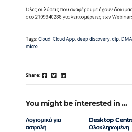
Όλες οι λύσεις που αναφέρουμε έχουν δοκιμαστ
στο 2109340288 για λεπτομέρειες των Webinars
Tags:
Cloud
,
Cloud App
,
deep discovery
,
dlp
,
DMA
micro
Facebook
Twitter
LinkedIn
Share:
You might be interested in …
Λογισμικό για
Desktop Centra
ασφαλή
Ολοκληρωμένη