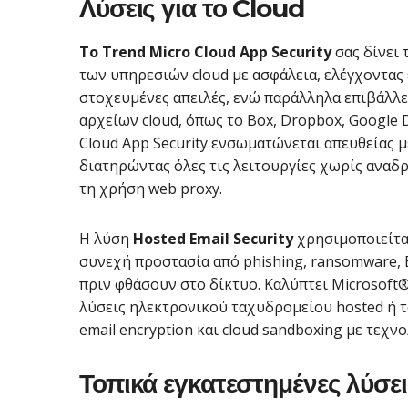
Λύσεις για το Cloud
Το Trend Micro Cloud App Security
σας δίνει 
των υπηρεσιών cloud με ασφάλεια, ελέγχοντας 
στοχευμένες απειλές, ενώ παράλληλα επιβάλλ
αρχείων cloud, όπως το Box, Dropbox, Google D
Cloud App Security ενσωματώνεται απευθείας μ
διατηρώντας όλες τις λειτουργίες χωρίς ανα
τη χρήση web proxy.
Η λύση
Hosted Email Security
χρησιμοποιείτα
συνεχή προστασία από phishing, ransomware, 
πριν φθάσουν στο δίκτυο. Καλύπτει Microsoft® 
λύσεις ηλεκτρονικού ταχυδρομείου hosted ή τ
email encryption και cloud sandboxing με τεχν
Τοπικά εγκατεστημένες λύσει