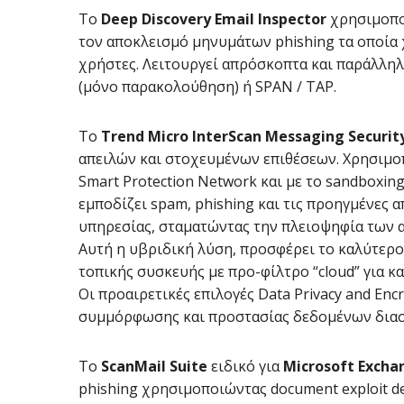
Το
Deep Discovery Email Inspector
χρησιμοπο
τον αποκλεισμό μηνυμάτων phishing τα οποία
χρήστες. Λειτουργεί απρόσκοπτα και παράλλη
(μόνο παρακολούθηση) ή SPAN / TAP.
Το
Trend Micro InterScan Messaging Securit
απειλών και στοχευμένων επιθέσεων. Χρησιμο
Smart Protection Network και με το sandboxing
εμποδίζει spam, phishing και τις προηγμένες 
υπηρεσίας, σταματώντας την πλειοψηφία των απ
Αυτή η υβριδική λύση, προσφέρει το καλύτερο 
τοπικής συσκευής με προ-φίλτρο “cloud” για 
Οι προαιρετικές επιλογές Data Privacy and En
συμμόρφωσης και προστασίας δεδομένων διασ
Το
ScanMail Suite
ειδικό για
Microsoft Excha
phishing χρησιμοποιώντας document exploit de