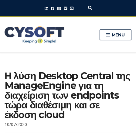
E
x
p
a
n
MENU
d
s
e
a
r
c
h
Η λύση Desktop Central της
f
o
ManageEngine για τη
r
m
διαχείριση των endpoints
τώρα διαθέσιμη και σε
έκδοση cloud
10/07/2020