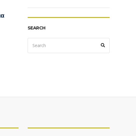
ια
SEARCH
Search
Search
for: