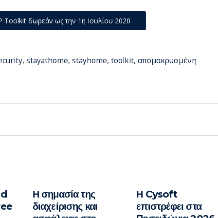
 Toolkit δωρεάν ως την 1η Ιουλίου 2020
ecurity
,
stayathome
,
stayhome
,
toolkit
,
απομακρυσμένη
nd
Η σημασία της
Η Cysoft
ree
διαχείρισης και
επιστρέφει στα