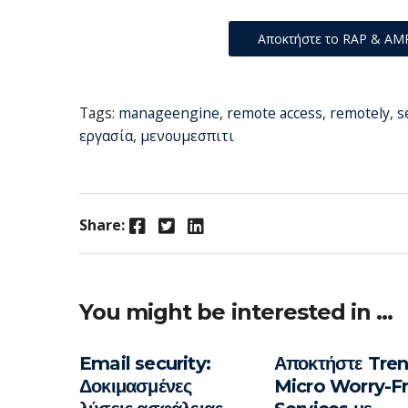
Αποκτήστε το RAP & AMP
Tags:
manageengine
,
remote access
,
remotely
,
s
εργασία
,
μενουμεσπιτι
Facebook
Twitter
LinkedIn
Share:
You might be interested in …
Email security:
Αποκτήστε Tre
Δοκιμασμένες
Micro Worry-F