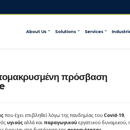
About Us
Solutions
Services
Industri
απομακρυσμένη πρόσβαση
​
ας
που έχει επιβληθεί λόγω της πανδημίας του
Covid-19
,
νός
υγιούς
αλλά και
παραγωγικού
εργατικού δυναμικού, 
ις έγκειται στη διατήρηση της
ακεραιότητας