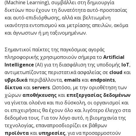
(Machine Learning), συμβάλλει στη δημιουργία
δικτύων που έχουν τη δυνατότητα αυτό-προστασίας
και αυτό-επιδιόρθωσης, αλλά και βελτιωμένη
ικανότητα εντοπισμού και μετρίασης απειλών, ακόμα
και άγνωστων ή μη ταξινομημένων.
Σημαντικοί παίκτες της παγκόσμιας αγοράς
πληροφορικής χρησιμοποιούν σήμερα το
Artificial
Intelligence
(ΑΙ) για τη διασφάλιση της υποδομής
IoT
,
αντιμετωπίζοντας περιστατικά ασφαλείας σε
cloud
και
υβριδικά
περιβάλλοντα,
emails
και
endpoints
,
δίκτυα
και
servers
. Ωστόσο, με την οριοθέτηση των
χώρων
αποθήκευσης
και
επεξεργασίας δεδομένων
να γίνεται ολοένα και πιο δύσκολη, οι οργανισμοί και
οι επιχειρήσεις θα έχουν όλο και λιγότερο έλεγχο στα
δεδομένα τους. Για τον λόγο αυτό, η βιομηχανία της
τεχνολογίας, επαναπροσδιορίζει εκ βάθρων
προϊόντα
και
υπηρεσίες
, για να προσαρμοστούν