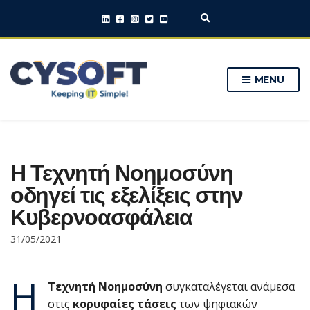
E
x
p
a
n
MENU
d
s
e
a
r
c
h
Η Τεχνητή Νοημοσύνη
f
o
οδηγεί τις εξελίξεις στην
r
m
Κυβερνοασφάλεια
31/05/2021
Η
Τεχνητή Νοημοσύνη
συγκαταλέγεται ανάμεσα
στις
κορυφαίες τάσεις
των ψηφιακών